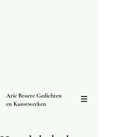
Een man die altijd en elke dag
weer gedichten schrijft..
Een man die daar elke dag
weer plezier in heeft..
Een man die daar elke dag
weer mee bezig is..
Een man die in Rotterdam
woont en leeft , Arie Broere..
Arie Broere Gedichten
en Kunstwerken