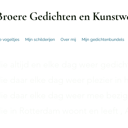
Broere Gedichten en Kunstw
e vogeltjes
Mijn schilderijen
Over mij
Mijn gedichtenbundels
e altijd en elke dag weer gedichte
e daar elke dag weer plezier in h
e daar elke dag weer mee bezig 
e in Rotterdam woont en leeft , A