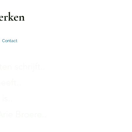
erken
Contact
n schrijft..
eeft..
is..
rie Broere..