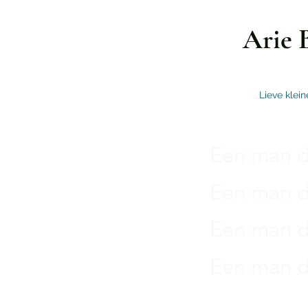
Arie 
Lieve klein
Een man di
Een man di
Een man di
Een man di