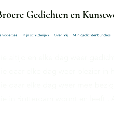
Broere Gedichten en Kunstw
e vogeltjes
Mijn schilderijen
Over mij
Mijn gedichtenbundels
e altijd en elke dag weer gedichte
e daar elke dag weer plezier in h
e daar elke dag weer mee bezig 
e in Rotterdam woont en leeft , A