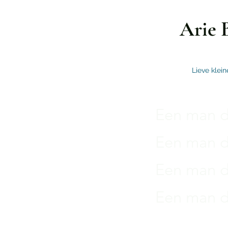
Arie 
Lieve klein
Een man di
Een man di
Een man di
Een man di