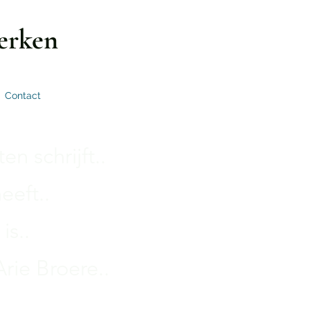
erken
Contact
n schrijft..
eeft..
is..
rie Broere..