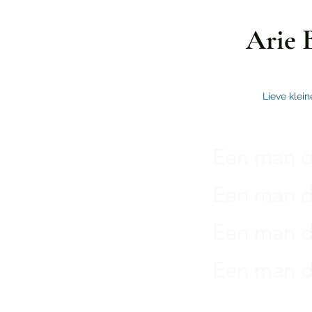
Arie 
Lieve klein
Een man di
Een man di
Een man di
Een man di