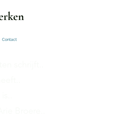
erken
Contact
n schrijft..
eeft..
is..
rie Broere..