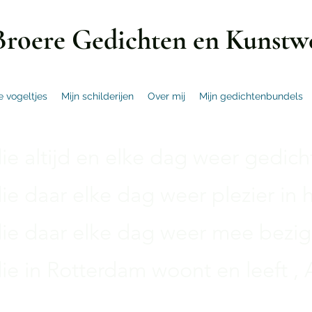
Broere Gedichten en Kunstw
e vogeltjes
Mijn schilderijen
Over mij
Mijn gedichtenbundels
e altijd en elke dag weer gedichte
e daar elke dag weer plezier in h
e daar elke dag weer mee bezig 
e in Rotterdam woont en leeft , A