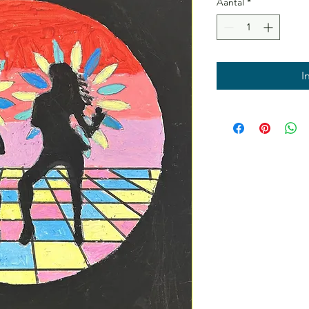
Aantal
*
I