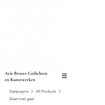
Een man die altijd en elke dag
weer gedichten schrijft..
Een man die daar elke dag
weer plezier in heeft..
Een man die daar elke dag
weer mee bezig is..
Een man die in Rotterdam
woont en leeft , Arie Broere..
Arie Broere Gedichten
en Kunstwerken
Startpagina
All Products
Zwart met geel